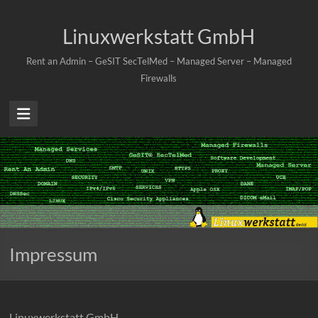
Skip
to
Linuxwerkstatt GmbH
content
Rent an Admin – GeSIT SecTelMed – Managed Server – Managed
Firewalls
Impressum
Linuxwerkstatt GmbH